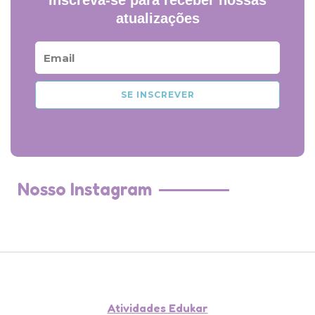
Inscreva-se para receber nossas
atualizações
E
m
a
SE INSCREVER
i
l
Nosso Instagram
Atividades Edukar