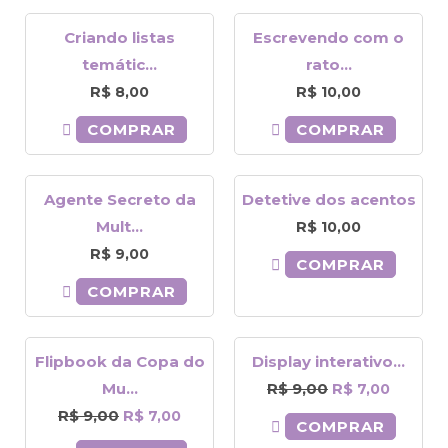
Criando listas
Escrevendo com o
temátic...
rato...
R$
R$
8,00
10,00
COMPRAR
COMPRAR
Agente Secreto da
Detetive dos acentos
Mult...
R$
10,00
R$
9,00
COMPRAR
COMPRAR
O
O
O
O
Flipbook da Copa do
Display interativo...
preço
preço
preço
preço
Mu...
R$
9,00
R$
7,00
original
atual
original
atual
R$
9,00
R$
7,00
COMPRAR
era:
é:
era:
é: