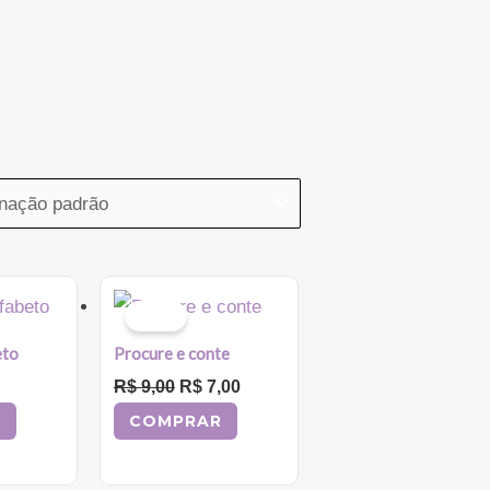
O
O
Sale!
preço
preço
eto
Procure e conte
original
atual
R$
9,00
era:
R$
7,00
é:
R$ 9,00.
R$ 7,00.
R
COMPRAR