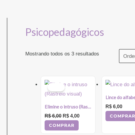
Psicopedagógicos
Mostrando todos os 3 resultados
O
O
Sale!
preço
preço
Lince do alfab
original
atual
era:
é:
Elimine o intruso (Rastreio visual)
R$
6,00
R$ 6,00.
R$ 4,00.
R$
6,00
R$
4,00
COMPRA
COMPRAR