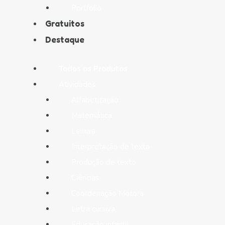
Portfolio
Gratuitos
Destaque
Todos os Produtos
Atividades
Alfabetização
Matemática
Leitura
Interpretação de texto
Produção de texto
Ciências
Coordenação Motora
Letra cursiva
Educação infantil