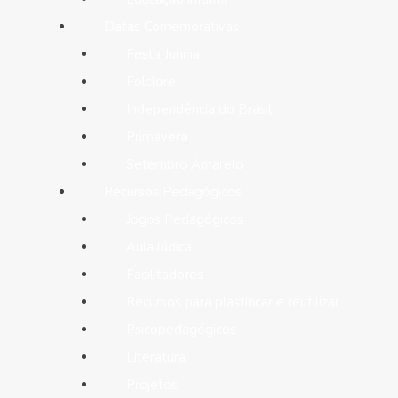
Datas Comemorativas
Festa Junina
Folclore
Independência do Brasil
Primavera
Setembro Amarelo
Recursos Pedagógicos
Jogos Pedagógicos
Aula lúdica
Facilitadores
Recursos para plastificar e reutilizar
Psicopedagógicos
Literatura
Projetos