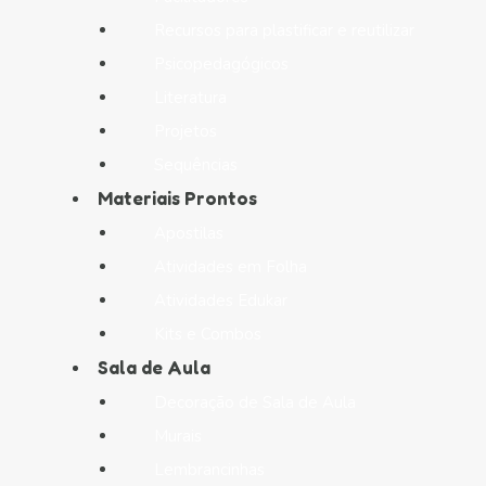
Recursos para plastificar e reutilizar
Psicopedagógicos
Literatura
Projetos
Sequências
Materiais Prontos
Apostilas
Atividades em Folha
Atividades Edukar
Kits e Combos
Sala de Aula
Decoração de Sala de Aula
Murais
Lembrancinhas