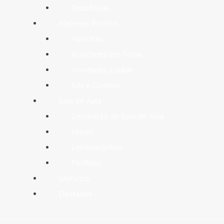
Sequências
Materiais Prontos
Apostilas
Atividades em Folha
Atividades Edukar
Kits e Combos
Sala de Aula
Decoração de Sala de Aula
Murais
Lembrancinhas
Portfolio
Gratuitos
Destaque