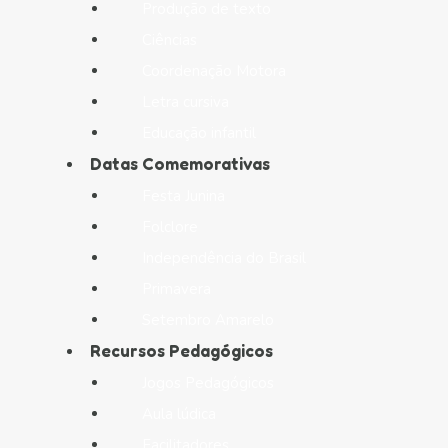
Produção de texto
Ciências
Coordenação Motora
Letra cursiva
Educação infantil
Datas Comemorativas
Festa Junina
Folclore
Independência do Brasil
Primavera
Setembro Amarelo
Recursos Pedagógicos
Jogos Pedagógicos
Aula lúdica
Facilitadores