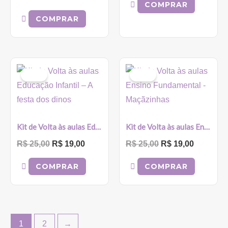
COMPRAR
COMPRAR
O
O
O
O
preço
preço
preço
preço
Sale!
Sale!
original
atual
original
atual
era:
é:
era:
é:
R$ 25,00.
R$ 19,00.
R$ 25,00.
R$ 19,00
Kit de Volta às aulas Educação Infantil – A festa dos dinos
Kit de Volta às aulas Ensino Fundamental – Maçãzinhas
R$
25,00
R$
19,00
R$
25,00
R$
19,00
COMPRAR
COMPRAR
1
2
→