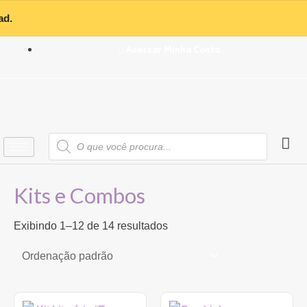
Ir
para
o
Acessar Minha Conta
conteúdo
Pesquisar
produtos
Kits e Combos
Exibindo 1–12 de 14 resultados
O
O
O
O