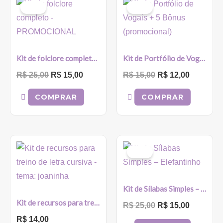
preço
preço
preço
preço
Sale!
Sale!
original
atual
original
atual
era:
é:
era:
é:
R$ 25,00.
R$ 15,00.
R$ 15,00.
R$ 12,00
Kit de folclore completo – PROMOCIONAL
Kit de Portfólio de Vogais + 5 Bônus (promocional)
R$
25,00
R$
15,00
R$
15,00
R$
12,00
COMPRAR
COMPRAR
O
O
preço
preço
Sale!
original
atual
era:
é:
R$ 25,00.
R$ 15,00
Kit de Sílabas Simples – Elefantinho
Kit de recursos para treino de letra cursiva – tema: joaninha
R$
25,00
R$
15,00
R$
14,00