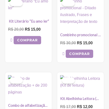
preço
preço
preço
preço
Sale!
Sale!
original
atual
original
atual
era:
é:
era:
é:
R$ 20,00.
R$ 15,00.
R$ 30,00.
R$ 15,00
Kit Literário “Eu amo ler”
R$
20,00
R$
15,00
Combinho promocional – Ditado ilustrado, Frases e Interpretação de texto
COMPRAR
R$
30,00
R$
15,00
COMPRAR
O
O
O
O
preço
preço
preço
preço
Sale!
Sale!
original
atual
original
atual
era:
é:
era:
é:
R$ 104,80.
R$ 35,00.
R$ 17,00.
R$ 12,00
Kit Abelhinha Leitora (Kit de leitura)
Combo de alfabetização + de 200 páginas
R$
17,00
R$
12,00