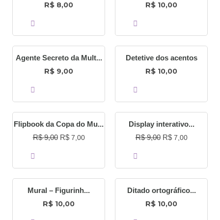
R$
R$
8,00
10,00
COMPRAR
COMPRAR
Agente Secreto da Mult...
Detetive dos acentos
R$
R$
9,00
10,00
COMPRAR
COMPRAR
O
O
O
O
Flipbook da Copa do Mu...
Display interativo...
preço
preço
preço
preço
R$
9,00
R$
R$
9,00
R$
7,00
7,00
original
atual
original
atual
COMPRAR
COMPRAR
era:
é:
era:
é:
R$ 9,00.
R$ 7,00.
R$ 9,00.
R$ 7,00.
Mural – Figurinh...
Ditado ortográfico...
R$
R$
10,00
10,00