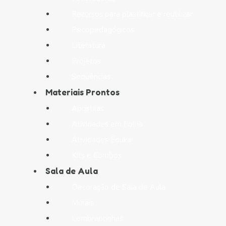
Recursos para plastificar e reutilizar
Psicopedagógicos
Literatura
Projetos
Sequências
Materiais Prontos
Apostilas
Atividades em Folha
Atividades Edukar
Kits e Combos
Sala de Aula
Decoração de Sala de Aula
Murais
Lembrancinhas