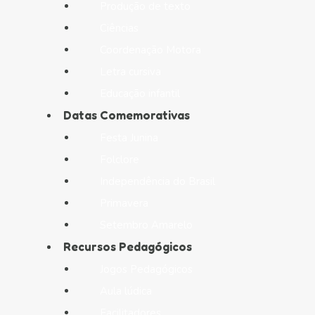
Produção de texto
Ciências
Coordenação Motora
Letra cursiva
Educação infantil
Datas Comemorativas
Festa Junina
Folclore
Independência do Brasil
Primavera
Setembro Amarelo
Recursos Pedagógicos
Jogos Pedagógicos
Aula lúdica
Facilitadores