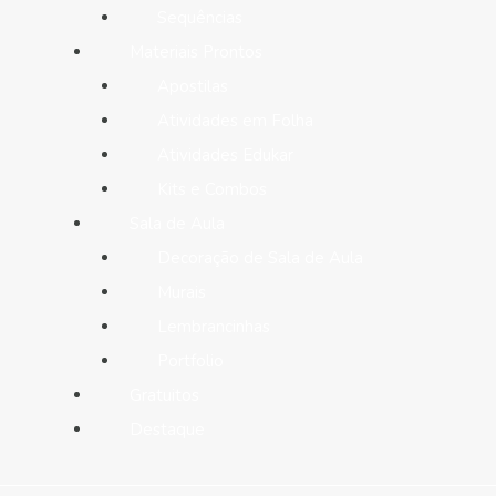
Sequências
Materiais Prontos
Apostilas
Atividades em Folha
Atividades Edukar
Kits e Combos
Sala de Aula
Decoração de Sala de Aula
Murais
Lembrancinhas
Portfolio
Gratuitos
Destaque