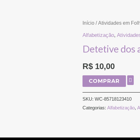
Detetive
Início
/
Atividades em Fol
dos
Alfabetização
,
Atividade
acentos
Detetive dos 
quantidade
R$
10,00
COMPRAR
SKU:
WC-85718123410
Categorias:
Alfabetização
,
A