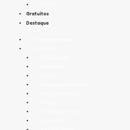
Portfolio
Gratuitos
Destaque
Todos os Produtos
Atividades
Alfabetização
Matemática
Leitura
Interpretação de texto
Produção de texto
Ciências
Coordenação Motora
Letra cursiva
Educação infantil