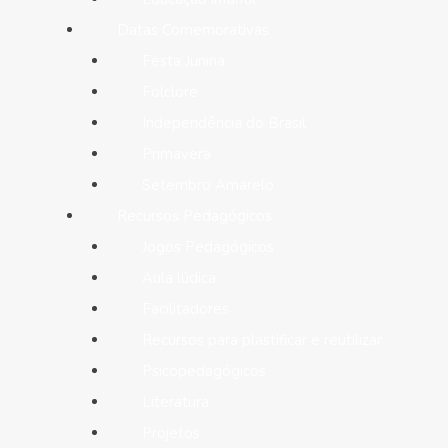
Datas Comemorativas
Festa Junina
Folclore
Independência do Brasil
Primavera
Setembro Amarelo
Recursos Pedagógicos
Jogos Pedagógicos
Aula lúdica
Facilitadores
Recursos para plastificar e reutilizar
Psicopedagógicos
Literatura
Projetos