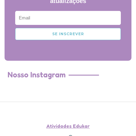
atualizações
E
m
a
SE INSCREVER
i
l
Nosso Instagram
Atividades Edukar