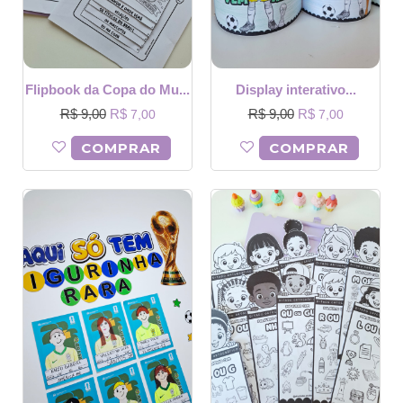
Flipbook da Copa do Mu...
Display interativo...
R$
9,00
R$
R$
9,00
R$
7,00
7,00
COMPRAR
COMPRAR