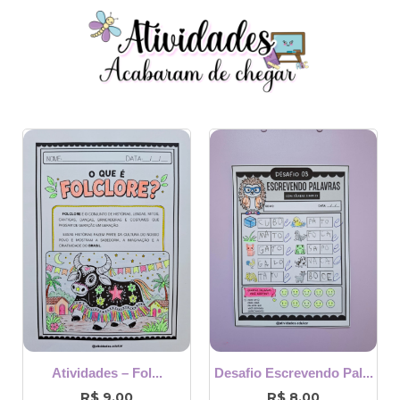
Atividades – Fol...
Desafio Escrevendo Pal...
R$
R$
9,00
8,00