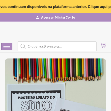
Ir
ontinuam disponíveis na plataforma anterior. Clique aqui para a
para
o
Acessar Minha Conta
conteúdo
Pesquisar
produtos
Monteiro
Lobato
e
o
Sítio
do
Picapau
Amarelo