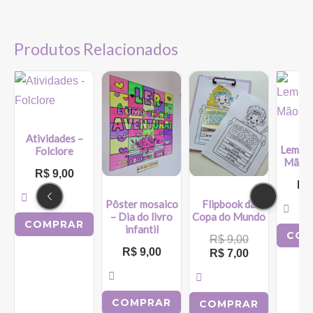
Produtos Relacionados
O
O
preço
preço
original
atual
era:
é:
R$ 9,00.
R$ 7,00.
Atividades –
Lembra
Folclore
Mão n
R$
9,00
R$
Flipbook da
Pôster mosaico
Copa do Mundo
– Dia do livro
COMPRAR
infantil
COM
R$
9,00
R$
9,00
R$
7,00
COMPRAR
COMPRAR