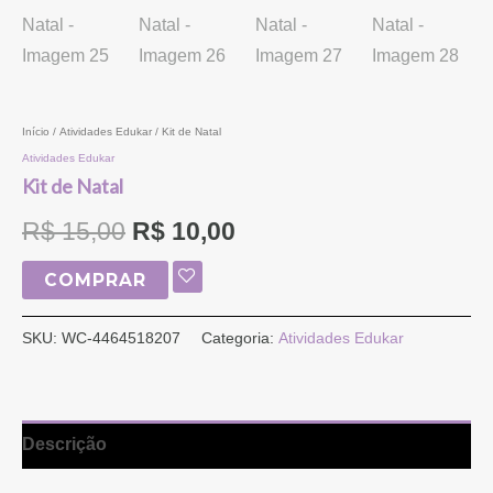
Início
/
Atividades Edukar
/ Kit de Natal
Atividades Edukar
Kit de Natal
R$
15,00
R$
10,00
COMPRAR
SKU:
WC-4464518207
Categoria:
Atividades Edukar
Descrição