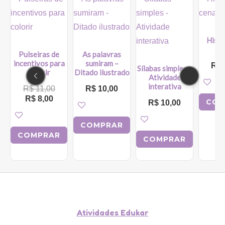
preço
preço
atual
original
é:
era:
R$ 8,00.
R$ 11,00.
Histó
c
Pulseiras de
As palavras
incentivos para
sumiram –
R$
Sílabas simples –
colorir
Ditado ilustrado
Atividade
interativa
R$
11,00
R$
10,00
R$
8,00
COM
R$
10,00
COMPRAR
COMPRAR
COMPRAR
Atividades Edukar