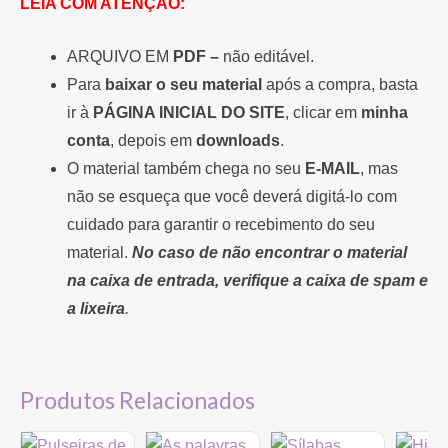
LEIA COM ATENÇÃO:
ARQUIVO EM
PDF –
não editável.
Para
baixar o seu material
após a compra, basta
ir à
PÁGINA INICIAL DO SITE
, clicar em
minha
conta
, depois em
downloads
.
O material também chega no seu
E-MAIL
, mas
não se esqueça que você deverá digitá-lo com
cuidado para garantir o recebimento do seu
material.
No caso de não encontrar o material
na caixa de entrada, verifique a caixa de spam e
a lixeira
.
Produtos Relacionados
O
O