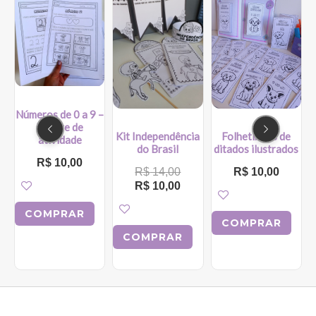
preço
preço
original
atual
era:
é:
R$ 14,00.
R$ 10,00.
Números de 0 a 9 –
Pacote de
Kit Independência
Folhetinhos de
atividade
do Brasil
ditados ilustrados
R$
10,00
R$
14,00
R$
10,00
R$
10,00
COMPRAR
COMPRAR
COMPRAR